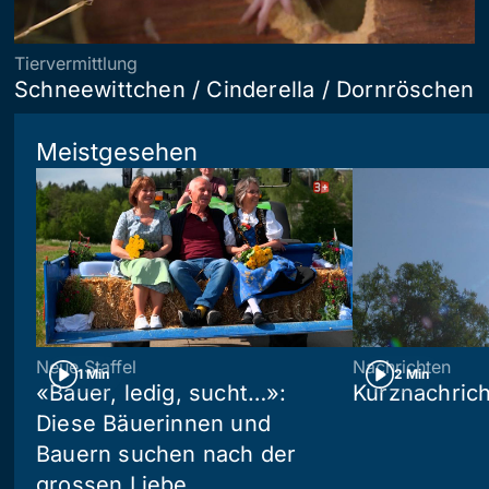
Tiervermittlung
Schneewittchen / Cinderella / Dornröschen
Meistgesehen
Neue Staffel
Nachrichten
1 Min
2 Min
«Bauer, ledig, sucht…»:
Kurznachric
Diese Bäuerinnen und
Bauern suchen nach der
grossen Liebe