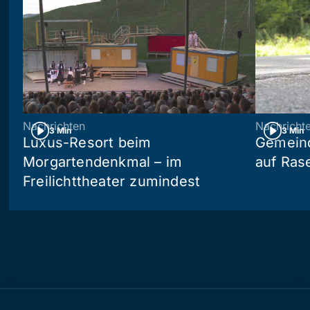
Nachrichten
Nachricht
3 Min
3 Min
Luxus-Resort beim
Gemein
Morgartendenkmal – im
auf Ras
Freilichttheater zumindest