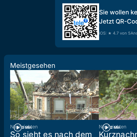
Sie wollen k
Jetzt QR-Co
iOS: ★ 4.7 von 5
And
Meistgesehen
Nachrichten
Nachrichten
3 Min
2 Min
So sieht es nach dem
Kurznachr