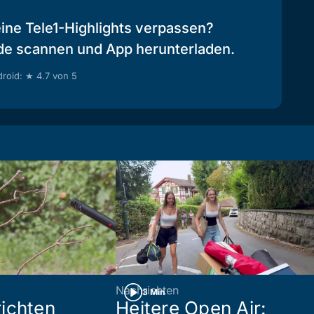
eine Tele1-Highlights verpassen?
de scannen und App herunterladen.
roid: ★ 4.7 von 5
Nachrichten
3 Min
ichten
Heitere Open Air: