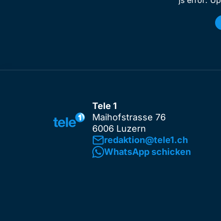
js error: U
Tele 1
Maihofstrasse 76
6006 Luzern
redaktion@tele1.ch
WhatsApp schicken