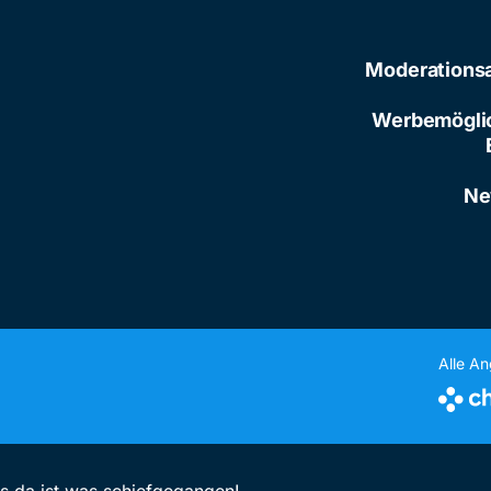
Moderations
Werbemögli
Ne
Alle A