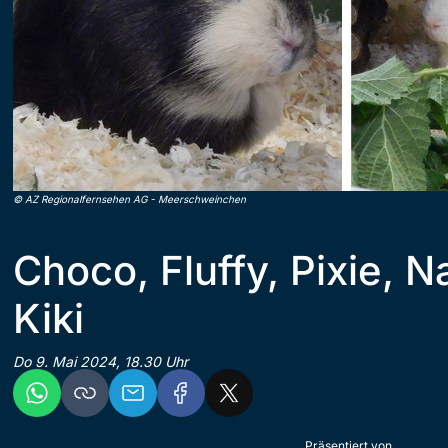
©
AZ Regionalfernsehen AG
-
Meerschweinchen
Choco, Fluffy, Pixie, N
Kiki
Do 9. Mai 2024, 18.30 Uhr
Präsentiert von