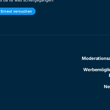
ps da ist was schiefgegangen!
Erneut versuchen
Moderations
Werbemögli
Ne