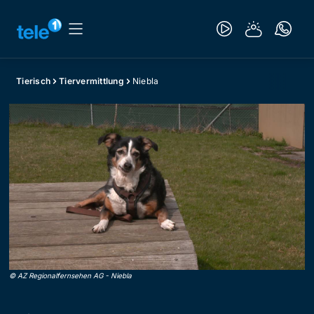
Tierisch
Tiervermittlung
Niebla
©
AZ Regionalfernsehen AG
-
Niebla