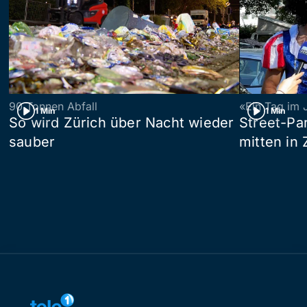
90 Tonnen Abfall
«Ein Tag im 
1 Min
1 Min
So wird Zürich über Nacht wieder
Street-P
sauber
mitten in 