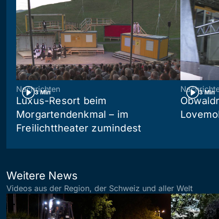
Nachrichten
Nachricht
3 Min
3 Min
Luxus-Resort beim
Obwaldn
Morgartendenkmal – im
Lovemob
Freilichttheater zumindest
Weitere News
Videos aus der Region, der Schweiz und aller Welt