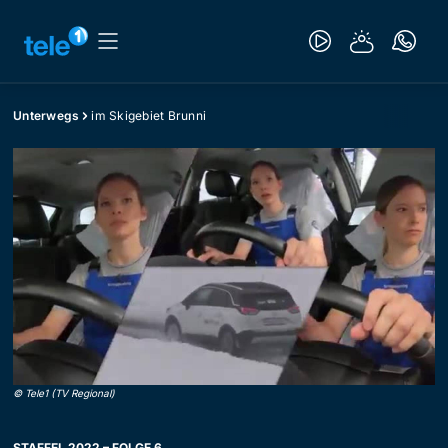
Unterwegs
im Skigebiet Brunni
©
Tele1 (TV Regional)
STAFFEL 2022 – FOLGE 6