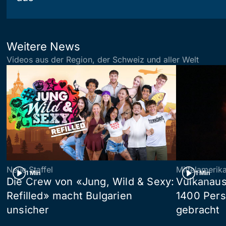
Weitere News
Videos aus der Region, der Schweiz und aller Welt
Neue Staffel
Mittelamerik
1 Min
1 Min
Die Crew von «Jung, Wild & Sexy:
Vulkanaus
Refilled» macht Bulgarien
1400 Pers
unsicher
gebracht