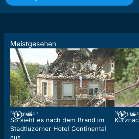
Meistgesehen
Nachrichten
Nachricht
3 Min
2 Min
So sieht es nach dem Brand im
Kurznac
Stadtluzerner Hotel Continental
aus