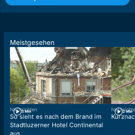
Meistgesehen
Nachrichten
Nachricht
3 Min
2 Min
So sieht es nach dem Brand im
Kurznac
Stadtluzerner Hotel Continental
aus