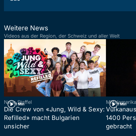
Weitere News
Videos aus der Region, der Schweiz und aller Welt
Neue Staffel
Mittelamerik
1 Min
1 Min
Die Crew von «Jung, Wild & Sexy:
Vulkanaus
Refilled» macht Bulgarien
1400 Pers
unsicher
gebracht