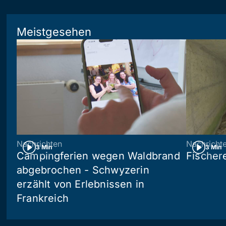
Meistgesehen
Nachrichten
Nachricht
3 Min
3 Min
Campingferien wegen Waldbrand
Fischer
abgebrochen - Schwyzerin
erzählt von Erlebnissen in
Frankreich