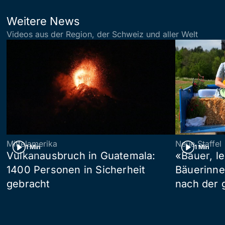
Weitere News
Videos aus der Region, der Schweiz und aller Welt
Mittelamerika
Neue Staffel
1 Min
1 Min
Vulkanausbruch in Guatemala:
«Bauer, l
1400 Personen in Sicherheit
Bäuerinne
gebracht
nach der 