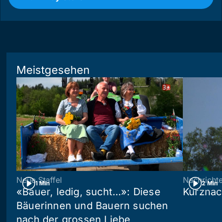
Meistgesehen
Neue Staffel
Nachricht
1 Min
2 Min
«Bauer, ledig, sucht…»: Diese
Kurznac
Bäuerinnen und Bauern suchen
nach der grossen Liebe