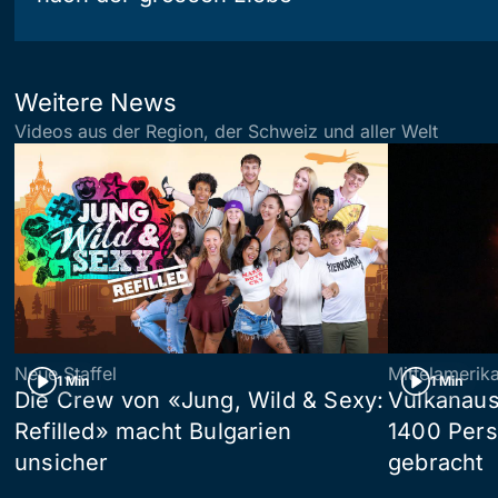
Weitere News
Videos aus der Region, der Schweiz und aller Welt
Neue Staffel
Mittelamerik
1 Min
1 Min
Die Crew von «Jung, Wild & Sexy:
Vulkanaus
Refilled» macht Bulgarien
1400 Pers
unsicher
gebracht