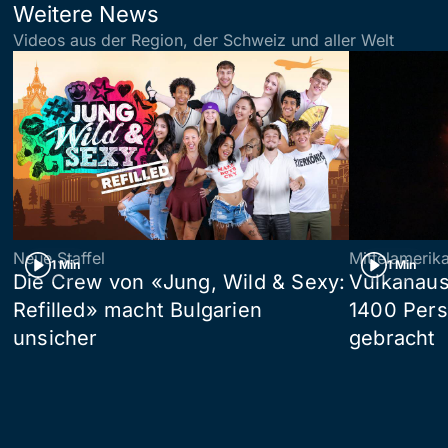
Weitere News
Videos aus der Region, der Schweiz und aller Welt
Neue Staffel
Mittelamerik
1 Min
1 Min
Die Crew von «Jung, Wild & Sexy:
Vulkanaus
Refilled» macht Bulgarien
1400 Pers
unsicher
gebracht