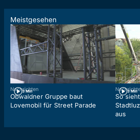
Meistgesehen
Nachrichten
Nachricht
3 Min
3 Min
Obwaldner Gruppe baut
So sieh
Lovemobil für Street Parade
Stadtlu
aus