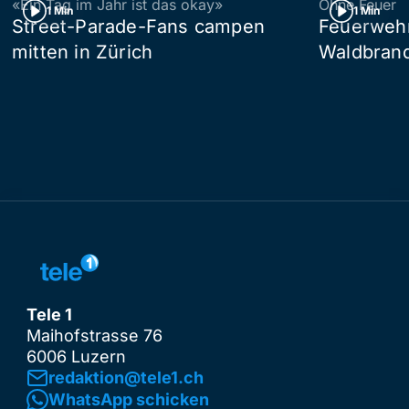
«Ein Tag im Jahr ist das okay»
Ohne Feuer
1 Min
1 Min
Street-Parade-Fans campen
Feuerwehr 
mitten in Zürich
Waldbrand
Tele 1
Maihofstrasse 76
6006 Luzern
redaktion@tele1.ch
WhatsApp schicken