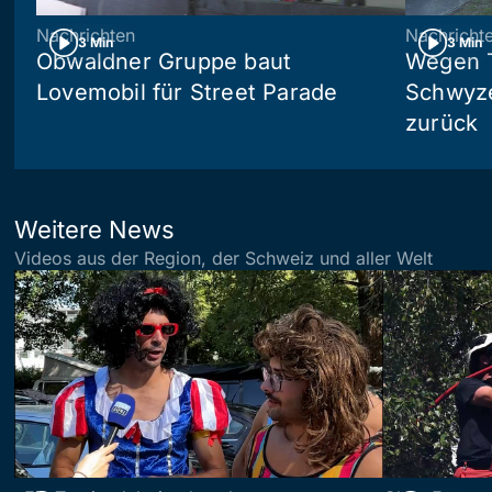
Nachrichten
Nachricht
3 Min
3 Min
Obwaldner Gruppe baut
Wegen T
Lovemobil für Street Parade
Schwyzer
zurück
Weitere News
Videos aus der Region, der Schweiz und aller Welt