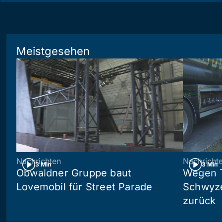
Meistgesehen
Nachrichten
Nachricht
3 Min
3 Min
Obwaldner Gruppe baut
Wegen T
Lovemobil für Street Parade
Schwyzer
zurück