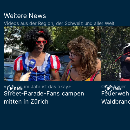
Weitere News
Videos aus der Region, der Schweiz und aller Welt
«Ein Tag im Jahr ist das okay»
Ohne Feuer
1 Min
1 Min
Street-Parade-Fans campen
Feuerwehr 
mitten in Zürich
Waldbrand