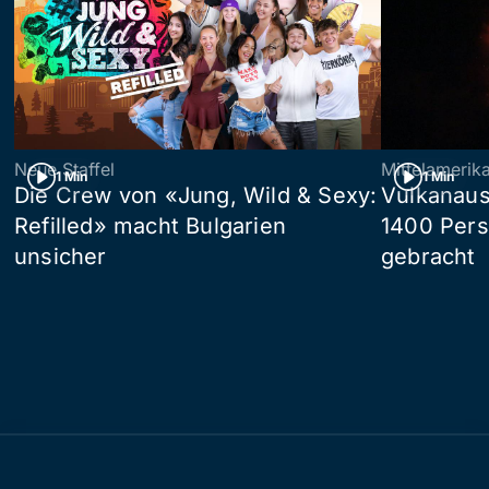
Neue Staffel
Mittelamerik
1 Min
1 Min
Die Crew von «Jung, Wild & Sexy:
Vulkanaus
Refilled» macht Bulgarien
1400 Pers
unsicher
gebracht