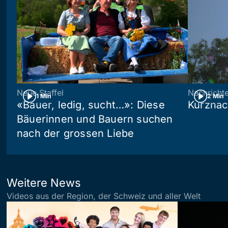
Neue Staffel
Nachricht
1 Min
2 Min
«Bauer, ledig, sucht…»: Diese
Kurznac
Bäuerinnen und Bauern suchen
nach der grossen Liebe
Weitere News
Videos aus der Region, der Schweiz und aller Welt