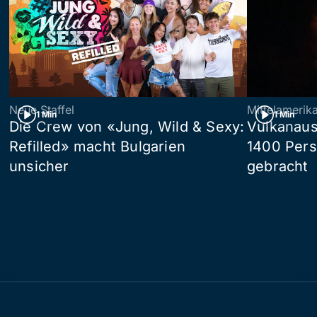
Neue Staffel
Mittelamerik
1 Min
1 Min
Die Crew von «Jung, Wild & Sexy:
Vulkanaus
Refilled» macht Bulgarien
1400 Pers
unsicher
gebracht