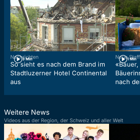
Nachrichten
Neue Staff
3 Min
1 Min
So sieht es nach dem Brand im
«Bauer,
Stadtluzerner Hotel Continental
Bäuerin
aus
nach de
Weitere News
Videos aus der Region, der Schweiz und aller Welt