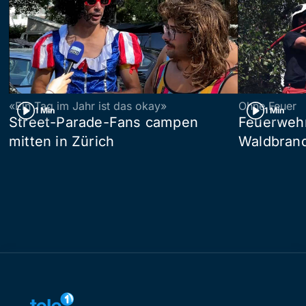
«Ein Tag im Jahr ist das okay»
Ohne Feuer
1 Min
1 Min
Street-Parade-Fans campen
Feuerwehr 
mitten in Zürich
Waldbrand