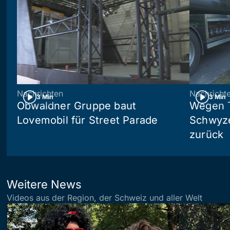
Nachrichten
Nachricht
3 Min
3 Min
Obwaldner Gruppe baut
Wegen T
Lovemobil für Street Parade
Schwyzer
zurück
Weitere News
Videos aus der Region, der Schweiz und aller Welt