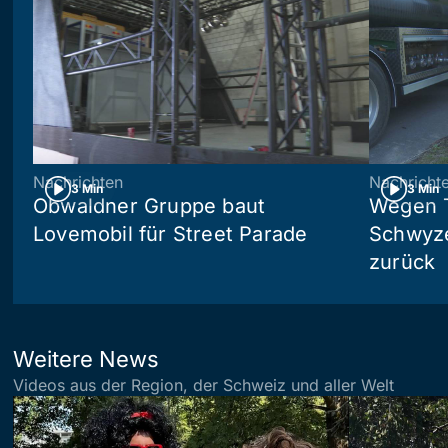
Nachrichten
Nachricht
3 Min
3 Min
Obwaldner Gruppe baut
Wegen T
Lovemobil für Street Parade
Schwyzer
zurück
Weitere News
Videos aus der Region, der Schweiz und aller Welt