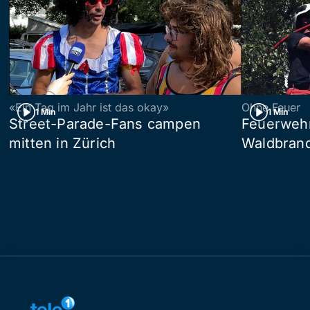
«Ein Tag im Jahr ist das okay»
Ohne Feuer
1 Min
1 Min
Street-Parade-Fans campen
Feuerwehr 
mitten in Zürich
Waldbrand