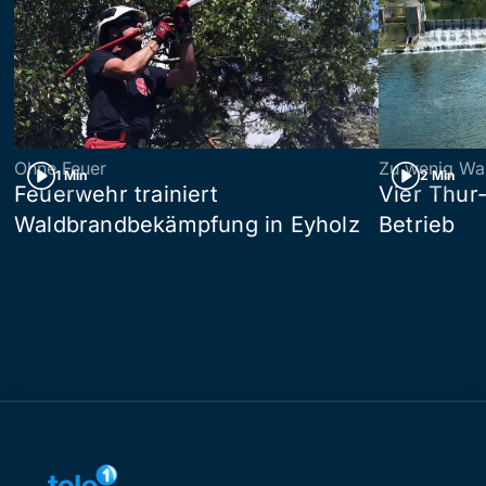
Ohne Feuer
Zu wenig Wa
1 Min
2 Min
Feuerwehr trainiert
Vier Thur
Waldbrandbekämpfung in Eyholz
Betrieb