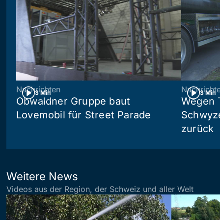
Nachrichten
Nachricht
3 Min
3 Min
Obwaldner Gruppe baut
Wegen T
Lovemobil für Street Parade
Schwyzer
zurück
Weitere News
Videos aus der Region, der Schweiz und aller Welt