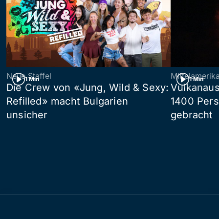
Neue Staffel
Mittelamerik
1 Min
1 Min
Die Crew von «Jung, Wild & Sexy:
Vulkanaus
Refilled» macht Bulgarien
1400 Pers
unsicher
gebracht