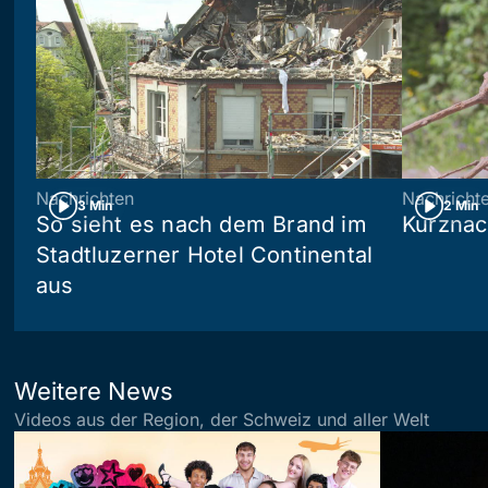
Nachrichten
Nachricht
3 Min
2 Min
So sieht es nach dem Brand im
Kurznac
Stadtluzerner Hotel Continental
aus
Weitere News
Videos aus der Region, der Schweiz und aller Welt