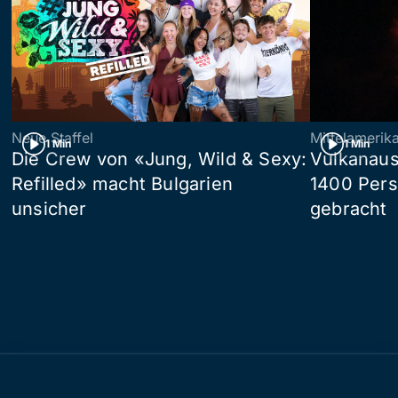
Neue Staffel
Mittelamerik
1 Min
1 Min
Die Crew von «Jung, Wild & Sexy:
Vulkanaus
Refilled» macht Bulgarien
1400 Pers
unsicher
gebracht