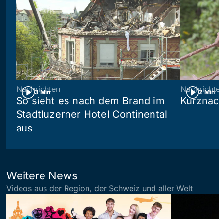
Nachrichten
Nachricht
3 Min
2 Min
So sieht es nach dem Brand im
Kurznac
Stadtluzerner Hotel Continental
aus
Weitere News
Videos aus der Region, der Schweiz und aller Welt