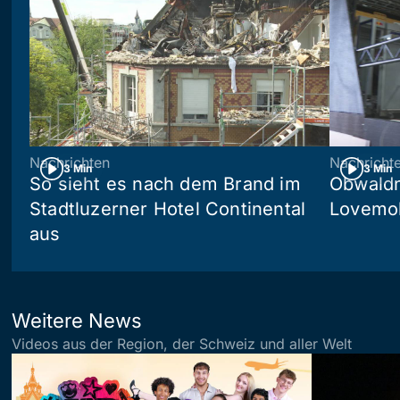
Nachrichten
Nachricht
3 Min
3 Min
So sieht es nach dem Brand im
Obwaldn
Stadtluzerner Hotel Continental
Lovemob
aus
Weitere News
Videos aus der Region, der Schweiz und aller Welt