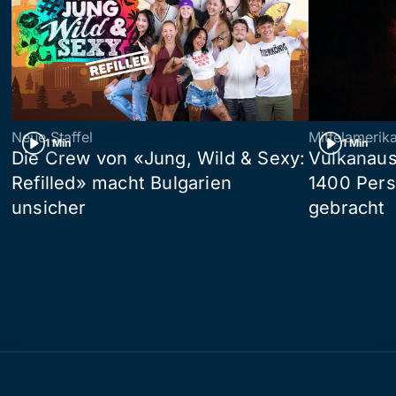
Neue Staffel
Mittelamerik
1 Min
1 Min
Die Crew von «Jung, Wild & Sexy:
Vulkanaus
Refilled» macht Bulgarien
1400 Pers
unsicher
gebracht