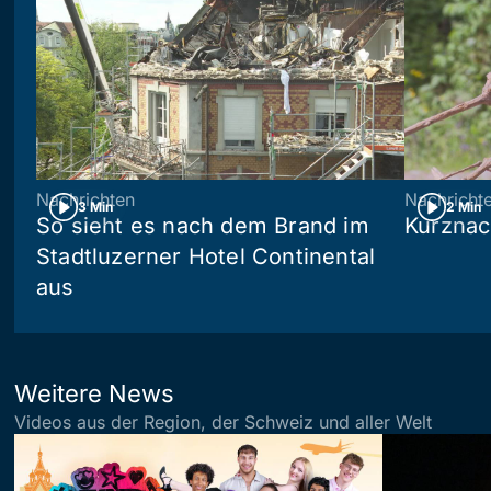
Nachrichten
Nachricht
3 Min
2 Min
So sieht es nach dem Brand im
Kurznac
Stadtluzerner Hotel Continental
aus
Weitere News
Videos aus der Region, der Schweiz und aller Welt