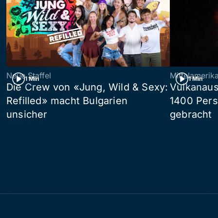
Neue Staffel
Mittelamerik
1 Min
1 Min
Die Crew von «Jung, Wild & Sexy:
Vulkanaus
Refilled» macht Bulgarien
1400 Pers
unsicher
gebracht