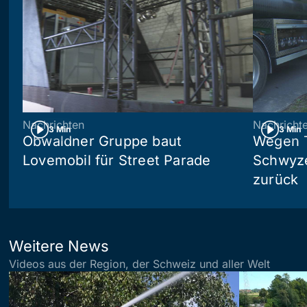
Nachrichten
Nachricht
3 Min
3 Min
Obwaldner Gruppe baut
Wegen T
Lovemobil für Street Parade
Schwyzer
zurück
Weitere News
Videos aus der Region, der Schweiz und aller Welt