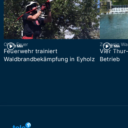
Ohne Feuer
Zu wenig Wa
1 Min
2 Min
Feuerwehr trainiert
Vier Thur
Waldbrandbekämpfung in Eyholz
Betrieb