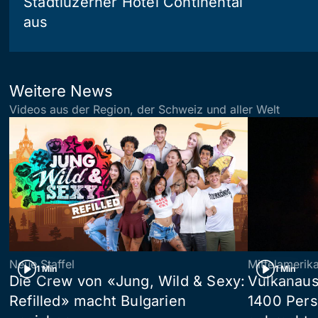
Stadtluzerner Hotel Continental
aus
Weitere News
Videos aus der Region, der Schweiz und aller Welt
Neue Staffel
Mittelamerik
1 Min
1 Min
Die Crew von «Jung, Wild & Sexy:
Vulkanaus
Refilled» macht Bulgarien
1400 Pers