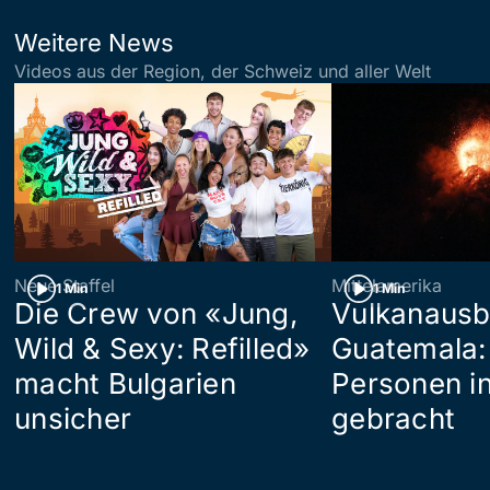
Weitere News
Videos aus der Region, der Schweiz und aller Welt
Neue Staffel
Mittelamerika
1 Min
1 Min
Die Crew von «Jung,
Vulkanausb
Wild & Sexy: Refilled»
Guatemala:
macht Bulgarien
Personen in
unsicher
gebracht