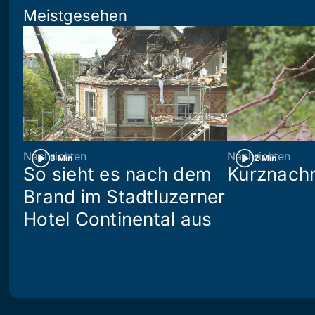
Meistgesehen
Nachrichten
Nachrichten
3 Min
2 Min
So sieht es nach dem
Kurznachr
Brand im Stadtluzerner
Hotel Continental aus