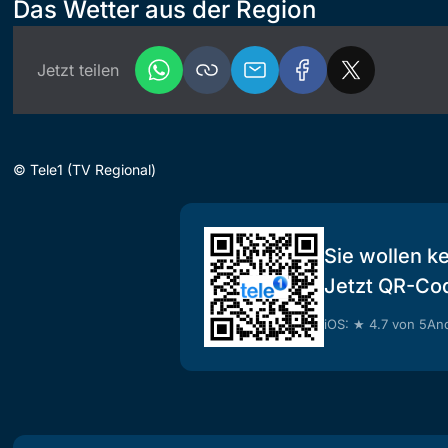
Das Wetter aus der Region
Jetzt teilen
©
Tele1 (TV Regional)
Sie wollen k
Jetzt QR-Co
iOS: ★ 4.7 von 5
And