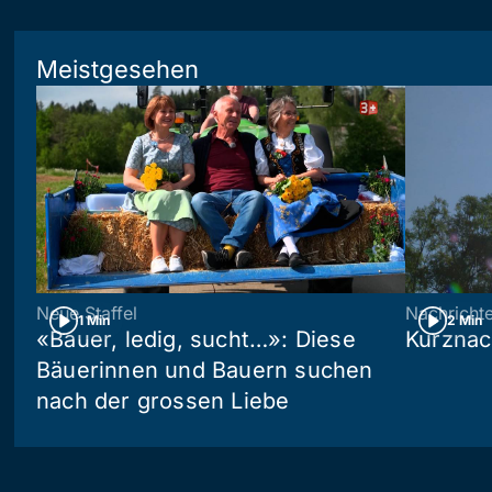
Meistgesehen
Neue Staffel
Nachricht
1 Min
2 Min
«Bauer, ledig, sucht…»: Diese
Kurznac
Bäuerinnen und Bauern suchen
nach der grossen Liebe