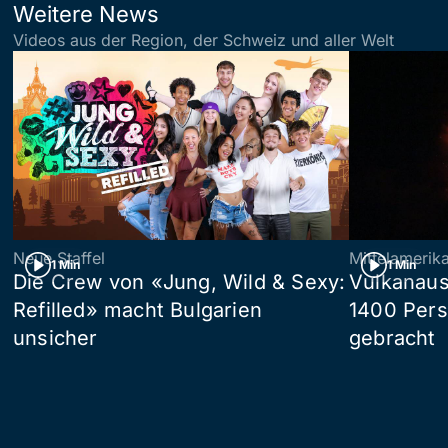
Weitere News
Videos aus der Region, der Schweiz und aller Welt
Neue Staffel
Mittelamerik
1 Min
1 Min
Die Crew von «Jung, Wild & Sexy:
Vulkanaus
Refilled» macht Bulgarien
1400 Pers
unsicher
gebracht