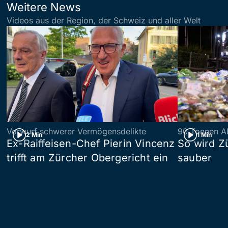
Weitere News
Videos aus der Region, der Schweiz und aller Welt
Vorwurf schwerer Vermögensdelikte
90 Tonnen Ab
2 Min
1 Min
Ex-Raiffeisen-Chef Pierin Vincenz
So wird Z
trifft am Zürcher Obergericht ein
sauber