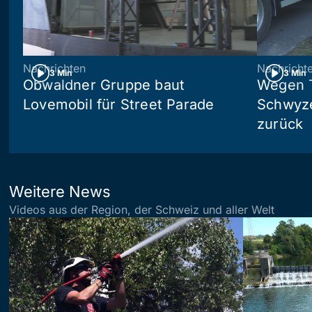
Nachrichten
Nachricht
3 Min
3 Min
Obwaldner Gruppe baut
Wegen T
Lovemobil für Street Parade
Schwyzer
zurück
Weitere News
Videos aus der Region, der Schweiz und aller Welt