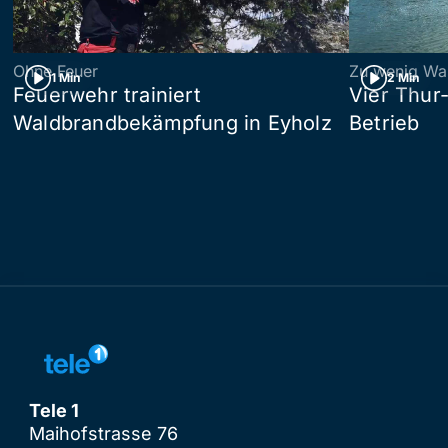
Ohne Feuer
Zu wenig Wa
1 Min
2 Min
Feuerwehr trainiert
Vier Thur
Waldbrandbekämpfung in Eyholz
Betrieb
Tele 1
Maihofstrasse 76