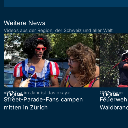
Weitere News
Videos aus der Region, der Schweiz und aller Welt
«Ein Tag im Jahr ist das okay»
Ohne Feuer
1 Min
1 Min
Street-Parade-Fans campen
Feuerwehr 
mitten in Zürich
Waldbrand