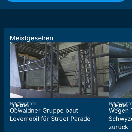
Meistgesehen
Nachrichten
Nachricht
3 Min
3 Min
Obwaldner Gruppe baut
Wegen T
Lovemobil für Street Parade
Schwyzer
zurück