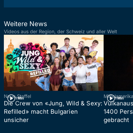
Weitere News
Videos aus der Region, der Schweiz und aller Welt
Neue Staffel
Mittelamerik
1 Min
1 Min
Die Crew von «Jung, Wild & Sexy:
Vulkanaus
Refilled» macht Bulgarien
1400 Pers
unsicher
gebracht