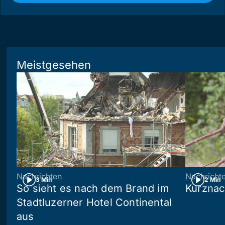
Meistgesehen
Nachrichten
Nachricht
3 Min
2 Min
So sieht es nach dem Brand im
Kurznac
Stadtluzerner Hotel Continental
aus