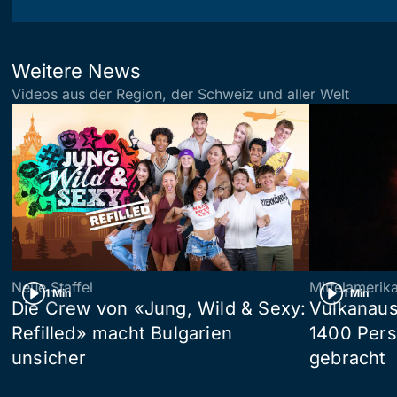
Weitere News
Videos aus der Region, der Schweiz und aller Welt
Neue Staffel
Mittelamerik
1 Min
1 Min
Die Crew von «Jung, Wild & Sexy:
Vulkanaus
Refilled» macht Bulgarien
1400 Pers
unsicher
gebracht