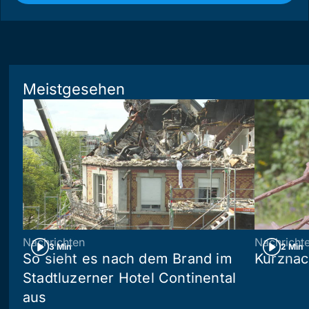
Meistgesehen
Nachrichten
Nachricht
3 Min
2 Min
So sieht es nach dem Brand im
Kurznac
Stadtluzerner Hotel Continental
aus