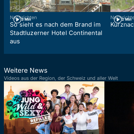
Nachrichten
Nachricht
3 Min
2 Min
So sieht es nach dem Brand im
Kurznac
Stadtluzerner Hotel Continental
aus
Weitere News
Videos aus der Region, der Schweiz und aller Welt