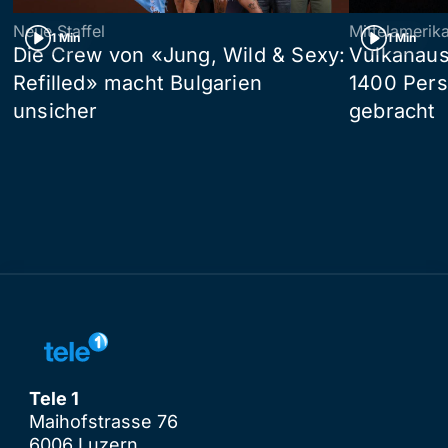
Neue Staffel
Mittelamerik
1 Min
1 Min
Die Crew von «Jung, Wild & Sexy:
Vulkanaus
Refilled» macht Bulgarien
1400 Pers
unsicher
gebracht
Tele 1
Maihofstrasse 76
6006 Luzern