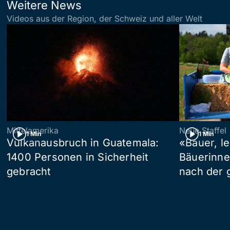
Weitere News
Videos aus der Region, der Schweiz und aller Welt
Mittelamerika
Neue Staffel
1 Min
1 Min
Vulkanausbruch in Guatemala:
«Bauer, l
1400 Personen in Sicherheit
Bäuerinne
gebracht
nach der 