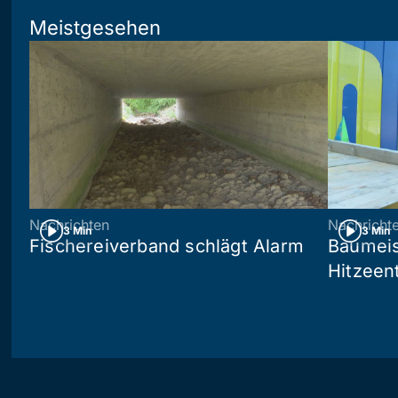
Meistgesehen
Nachrichten
Nachricht
3 Min
3 Min
Fischereiverband schlägt Alarm
Baumeis
Hitzeen