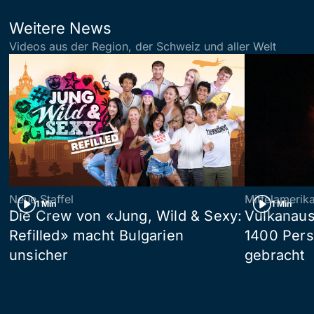
Weitere News
Videos aus der Region, der Schweiz und aller Welt
Neue Staffel
Mittelamerik
1 Min
1 Min
Die Crew von «Jung, Wild & Sexy:
Vulkanaus
Refilled» macht Bulgarien
1400 Pers
unsicher
gebracht