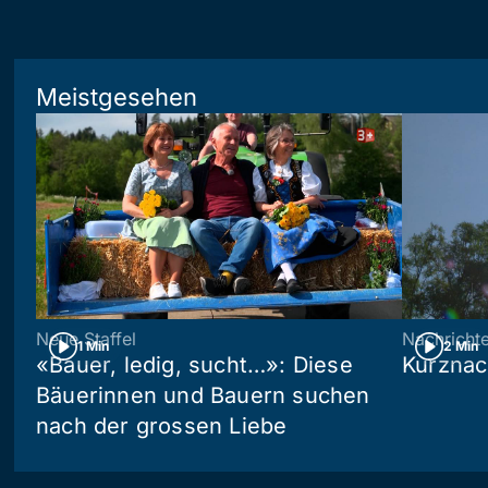
Meistgesehen
Neue Staffel
Nachricht
1 Min
2 Min
«Bauer, ledig, sucht…»: Diese
Kurznac
Bäuerinnen und Bauern suchen
nach der grossen Liebe