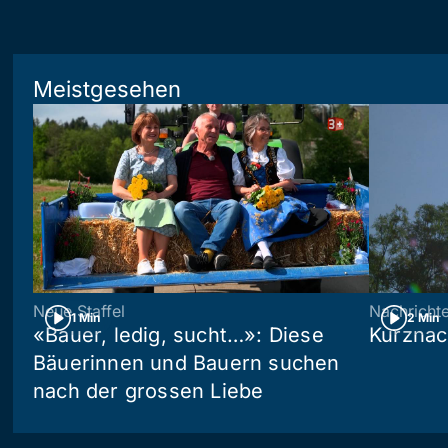
Meistgesehen
Neue Staffel
Nachricht
1 Min
2 Min
«Bauer, ledig, sucht…»: Diese
Kurznac
Bäuerinnen und Bauern suchen
nach der grossen Liebe