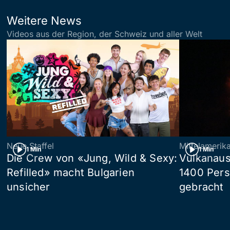
Weitere News
Videos aus der Region, der Schweiz und aller Welt
Neue Staffel
Mittelamerik
1 Min
1 Min
Die Crew von «Jung, Wild & Sexy:
Vulkanaus
Refilled» macht Bulgarien
1400 Pers
unsicher
gebracht