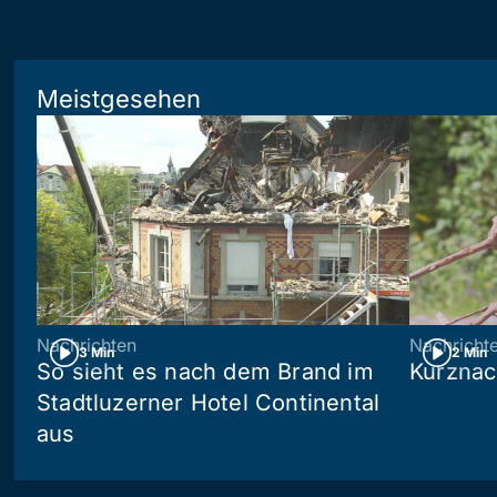
Meistgesehen
Nachrichten
Nachricht
3 Min
2 Min
So sieht es nach dem Brand im
Kurznac
Stadtluzerner Hotel Continental
aus