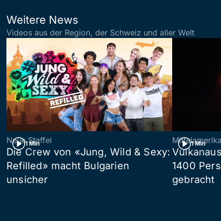
Weitere News
Videos aus der Region, der Schweiz und aller Welt
Neue Staffel
Mittelamerik
1 Min
1 Min
Die Crew von «Jung, Wild & Sexy:
Vulkanaus
Refilled» macht Bulgarien
1400 Pers
unsicher
gebracht