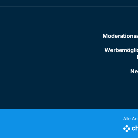
Moderations
Werbemögli
Ne
Alle A