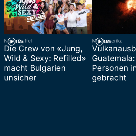
Neue Staffel
Mittelamerika
1 Min
1 Min
Die Crew von «Jung,
Vulkanausb
Wild & Sexy: Refilled»
Guatemala:
macht Bulgarien
Personen in
unsicher
gebracht