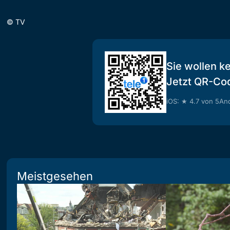
©
TV
Sie wollen k
Jetzt QR-Co
iOS: ★ 4.7 von 5
And
Meistgesehen