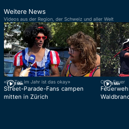
Weitere News
Videos aus der Region, der Schweiz und aller Welt
«Ein Tag im Jahr ist das okay»
Ohne Feuer
1 Min
1 Min
Street-Parade-Fans campen
Feuerwehr 
mitten in Zürich
Waldbrand