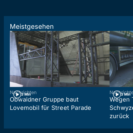
Meistgesehen
Nachrichten
Nachricht
3 Min
3 Min
Obwaldner Gruppe baut
Wegen T
Lovemobil für Street Parade
Schwyzer
zurück