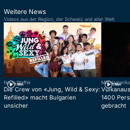
Weitere News
Videos aus der Region, der Schweiz und aller Welt
Neue Staffel
Mittelamerik
1 Min
1 Min
Die Crew von «Jung, Wild & Sexy:
Vulkanaus
Refilled» macht Bulgarien
1400 Pers
unsicher
gebracht