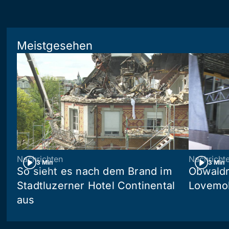
Meistgesehen
Nachrichten
Nachricht
3 Min
3 Min
So sieht es nach dem Brand im
Obwaldn
Stadtluzerner Hotel Continental
Lovemob
aus