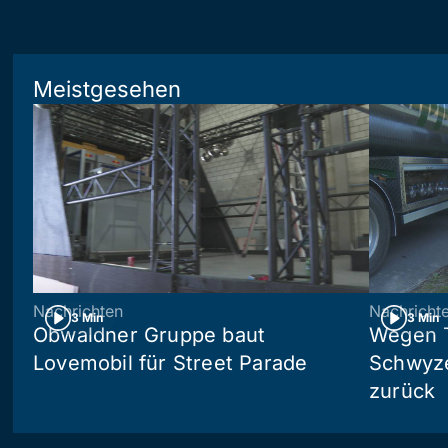
Meistgesehen
Nachrichten
Nachricht
3 Min
3 Min
Obwaldner Gruppe baut
Wegen T
Lovemobil für Street Parade
Schwyzer
zurück