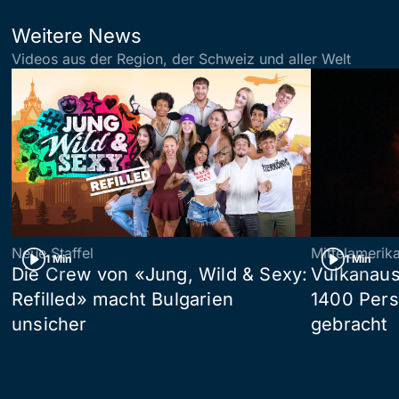
Weitere News
Videos aus der Region, der Schweiz und aller Welt
Neue Staffel
Mittelamerik
1 Min
1 Min
Die Crew von «Jung, Wild & Sexy:
Vulkanaus
Refilled» macht Bulgarien
1400 Pers
unsicher
gebracht