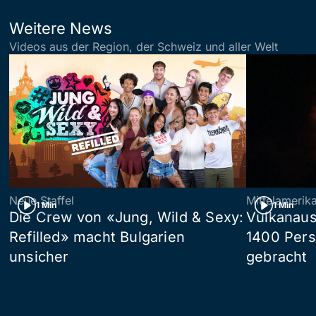
Weitere News
Videos aus der Region, der Schweiz und aller Welt
Neue Staffel
Mittelamerik
1 Min
1 Min
Die Crew von «Jung, Wild & Sexy:
Vulkanaus
Refilled» macht Bulgarien
1400 Pers
unsicher
gebracht