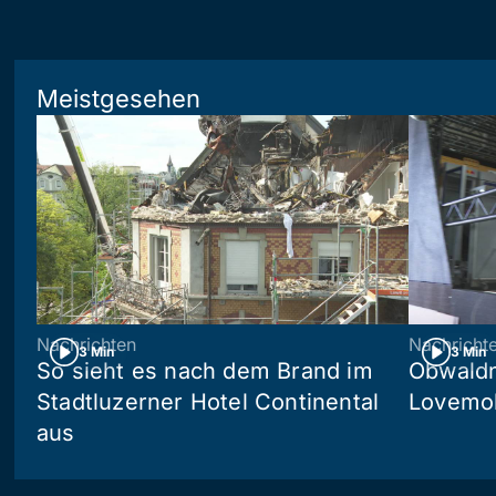
Meistgesehen
Nachrichten
Nachricht
3 Min
3 Min
So sieht es nach dem Brand im
Obwaldn
Stadtluzerner Hotel Continental
Lovemob
aus