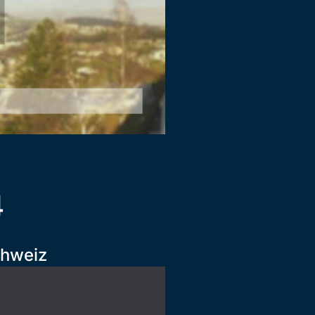
4
chweiz