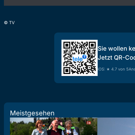
©
TV
Sie wollen k
Jetzt QR-Co
iOS: ★ 4.7 von 5
And
Meistgesehen