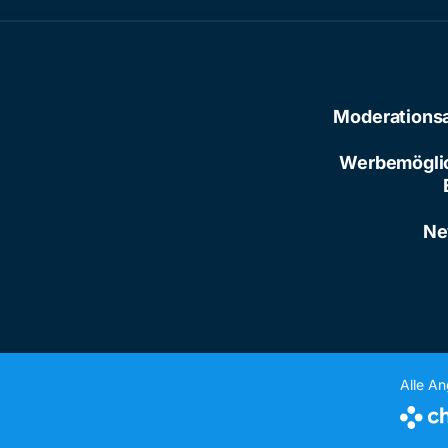
Moderations
Werbemögli
Ne
Alle A