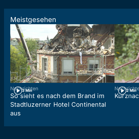
Meistgesehen
Nachrichten
Nachricht
3 Min
2 Min
So sieht es nach dem Brand im
Kurznac
Stadtluzerner Hotel Continental
aus