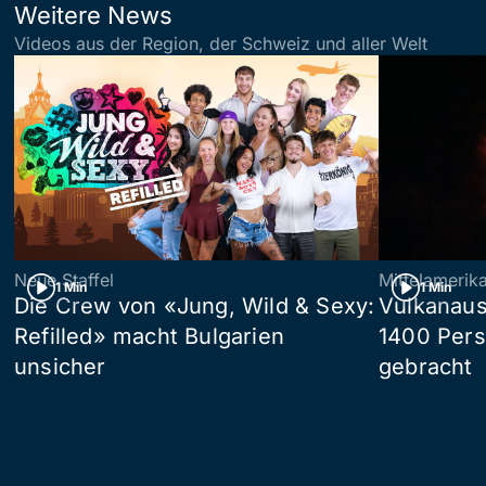
Weitere News
Videos aus der Region, der Schweiz und aller Welt
Neue Staffel
Mittelamerik
1 Min
1 Min
Die Crew von «Jung, Wild & Sexy:
Vulkanaus
Refilled» macht Bulgarien
1400 Pers
unsicher
gebracht