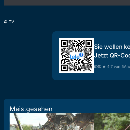
©
TV
Sie wollen k
Jetzt QR-Co
iOS: ★ 4.7 von 5
And
Meistgesehen