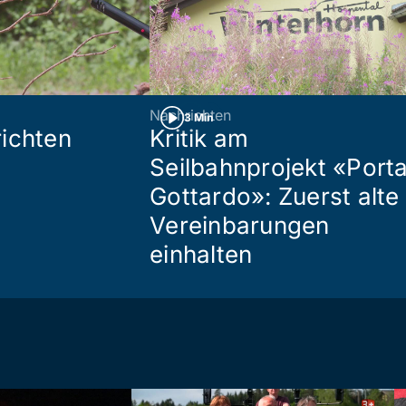
Nachrichten
3 Min
ichten
Kritik am
Seilbahnprojekt «Port
Gottardo»: Zuerst alte
Vereinbarungen
einhalten