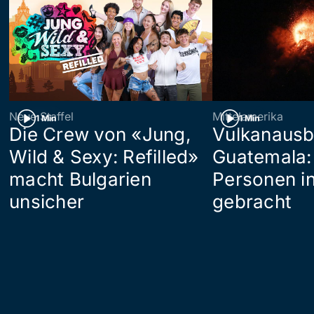
Neue Staffel
Mittelamerika
1 Min
1 Min
Die Crew von «Jung,
Vulkanausb
Wild & Sexy: Refilled»
Guatemala:
macht Bulgarien
Personen in
unsicher
gebracht