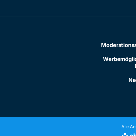
Moderations
Werbemögli
Ne
Alle A