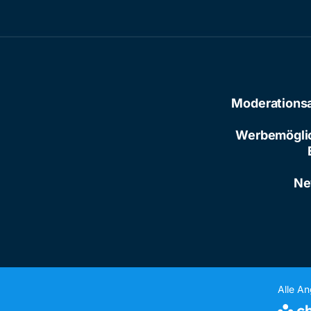
Moderations
Werbemögli
Ne
Alle A