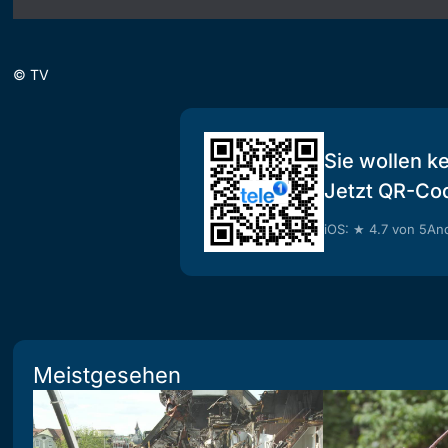
©
TV
Sie wollen k
Jetzt QR-Co
iOS: ★ 4.7 von 5
And
Meistgesehen