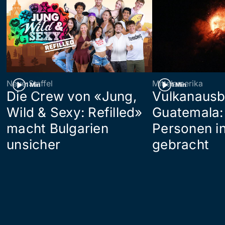
Neue Staffel
Mittelamerika
1 Min
1 Min
Die Crew von «Jung,
Vulkanausb
Wild & Sexy: Refilled»
Guatemala:
macht Bulgarien
Personen in
unsicher
gebracht