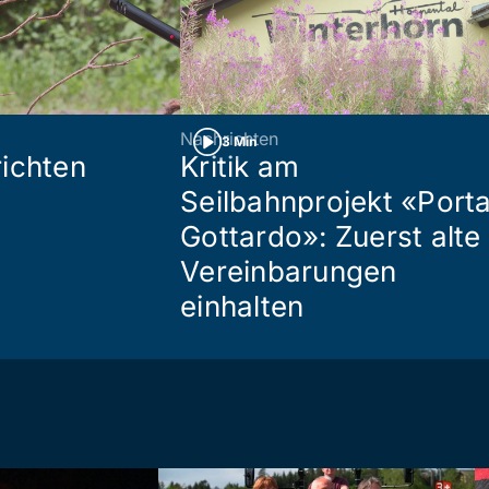
Nachrichten
3 Min
ichten
Kritik am
Seilbahnprojekt «Port
Gottardo»: Zuerst alte
Vereinbarungen
einhalten