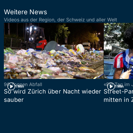
Weitere News
Videos aus der Region, der Schweiz und aller Welt
90 Tonnen Abfall
«Ein Tag im 
1 Min
1 Min
So wird Zürich über Nacht wieder
Street-P
sauber
mitten in 