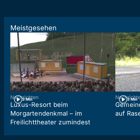
Meistgesehen
Nachrichten
Nachricht
3 Min
3 Min
Luxus-Resort beim
Gemein
Morgartendenkmal – im
auf Ras
Freilichttheater zumindest