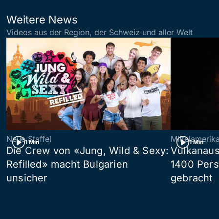
Weitere News
Videos aus der Region, der Schweiz und aller Welt
Neue Staffel
Mittelamerik
1 Min
1 Min
Die Crew von «Jung, Wild & Sexy:
Vulkanaus
Refilled» macht Bulgarien
1400 Pers
unsicher
gebracht