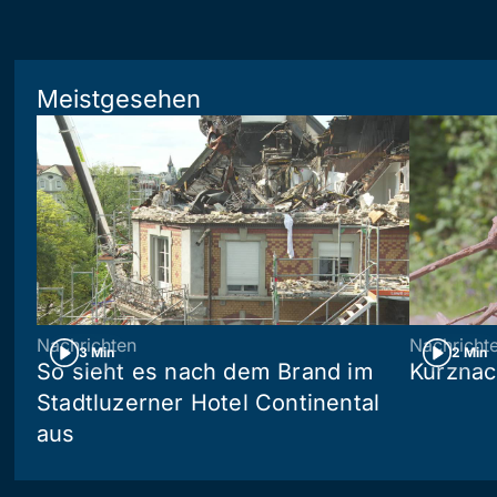
Meistgesehen
Nachrichten
Nachricht
3 Min
2 Min
So sieht es nach dem Brand im
Kurznac
Stadtluzerner Hotel Continental
aus