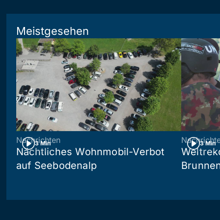
Meistgesehen
Nachrichten
Nachricht
3 Min
3 Min
Nächtliches Wohnmobil-Verbot
Weltrek
auf Seebodenalp
Brunne