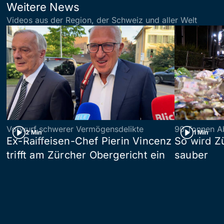
Weitere News
Videos aus der Region, der Schweiz und aller Welt
Vorwurf schwerer Vermögensdelikte
90 Tonnen Ab
2 Min
1 Min
Ex-Raiffeisen-Chef Pierin Vincenz
So wird Z
trifft am Zürcher Obergericht ein
sauber