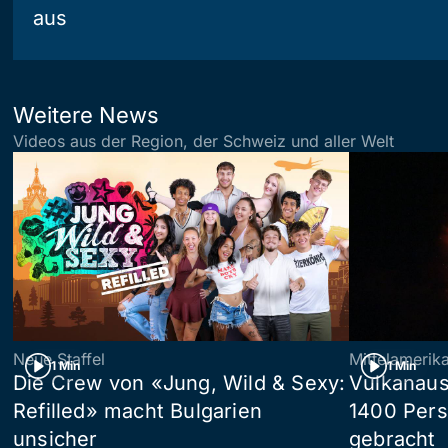
aus
Weitere News
Videos aus der Region, der Schweiz und aller Welt
Neue Staffel
Mittelamerik
1 Min
1 Min
Die Crew von «Jung, Wild & Sexy:
Vulkanaus
Refilled» macht Bulgarien
1400 Pers
unsicher
gebracht